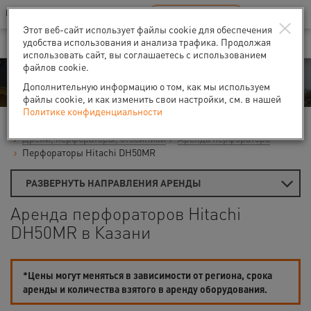
Ваш город:
Казань
RU
EN
×
В Вашем регионе нет наших офисов
ВЫБРАТЬ БЛИЖАЙШИЙ
Этот веб-сайт использует файлы cookie для обеспечения
удобства использования и анализа трафика. Продолжая
использовать сайт, вы соглашаетесь с использованием
файлов cookie.
Аренда
Дополнительную информацию о том, как мы используем
файлы cookie, и как изменить свои настройки, см. в нашей
Политике конфиденциальности
Главная
Аренда средств малой механизации
Дрели, перфораторы, отбойники
Аренда перфоратора
Перфораторы Hitachi DH50MR
РАЗВЕРНУТЬ НАПРАВЛЕНИЯ АРЕНДЫ
Аренда перфораторов Hitachi
DH50MR в Казани
*Цены могут меняться в зависимости от региона, срока
аренды и количества взятого в аренду оборудования.