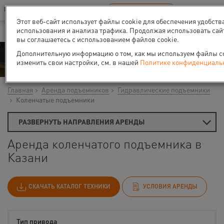
Ваш город:
Казань
RU
EN
В Вашем регионе нет наших офисов
ВЫБРАТЬ БЛИЖАЙШИЙ
Этот веб-сайт использует файлы cookie для обеспечения удобств
использования и анализа трафика. Продолжая использовать сай
вы соглашаетесь с использованием файлов cookie.
Аренда
Дополнительную информацию о том, как мы используем файлы coo
изменить свои настройки, см. в нашей
Политике конфиденциаль
Главная
Аренда подъемников
Гидравлические подъемники
Коленчатые подъемники
РАЗВЕРНУТЬ НАПРАВЛЕНИЯ АРЕНДЫ
Аренда коленчатого подъемника в
Казани
СКАЧАТЬ КАТАЛОГ ТЕХНИКИ
УСЛОВИЯ АРЕНДЫ
Тип привода