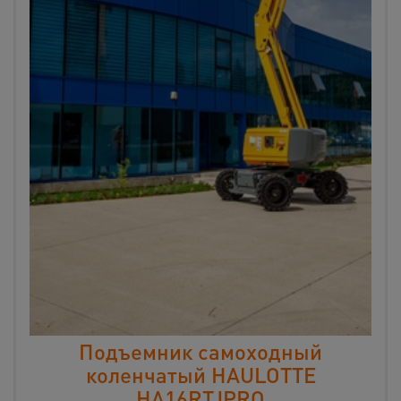
Подъемник самоходный
коленчатый HAULOTTE
HA16RTJPRO