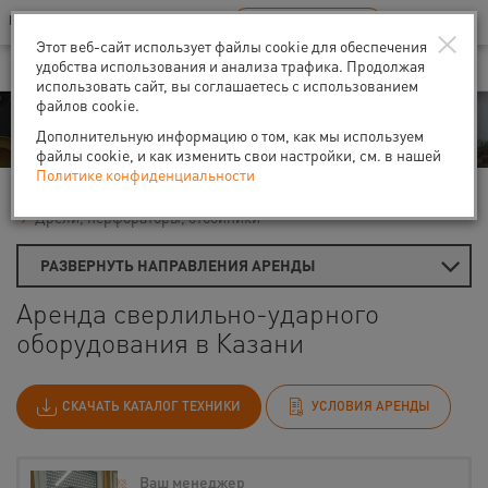
Ваш город:
Казань
RU
EN
×
В Вашем регионе нет наших офисов
ВЫБРАТЬ БЛИЖАЙШИЙ
Этот веб-сайт использует файлы cookie для обеспечения
удобства использования и анализа трафика. Продолжая
использовать сайт, вы соглашаетесь с использованием
файлов cookie.
Аренда
Дополнительную информацию о том, как мы используем
файлы cookie, и как изменить свои настройки, см. в нашей
Политике конфиденциальности
Главная
Аренда средств малой механизации
Дрели, перфораторы, отбойники
РАЗВЕРНУТЬ НАПРАВЛЕНИЯ АРЕНДЫ
Аренда сверлильно-ударного
оборудования в Казани
СКАЧАТЬ КАТАЛОГ ТЕХНИКИ
УСЛОВИЯ АРЕНДЫ
Ваш менеджер