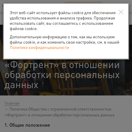
Ваш город:
Казань
RU
EN
×
В Вашем регионе нет наших офисов
ВЫБРАТЬ БЛИЖАЙШИЙ
Этот веб-сайт использует файлы cookie для обеспечения
удобства использования и анализа трафика. Продолжая
использовать сайт, вы соглашаетесь с использованием
файлов cookie.
Политика Общества с
Дополнительную информацию о том, как мы используем
ограниченной
файлы cookie, и как изменить свои настройки, см. в нашей
Политике конфиденциальности
ответственностью
«Фортрент» в отношении
обработки персональных
данных
Главная
Политика Общества с ограниченной ответственностью
«Фортрент» в отношении обработки персональных данных
1. Общие положения