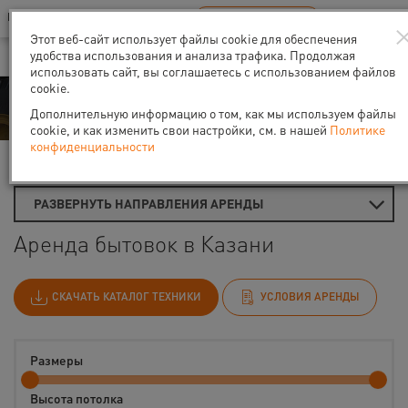
Ваш город:
Казань
RU
EN
В Вашем регионе нет наших офисов
ВЫБРАТЬ БЛИЖАЙШИЙ
Этот веб-сайт использует файлы cookie для обеспечения
удобства использования и анализа трафика. Продолжая
использовать сайт, вы соглашаетесь с использованием файлов
cookie.
Аренда
Дополнительную информацию о том, как мы используем файлы
cookie, и как изменить свои настройки, см. в нашей
Политике
конфиденциальности
Главная
Аренда временных помещений
Бытовки
РАЗВЕРНУТЬ НАПРАВЛЕНИЯ АРЕНДЫ
Аренда бытовок в Казани
СКАЧАТЬ КАТАЛОГ ТЕХНИКИ
УСЛОВИЯ АРЕНДЫ
Размеры
Высота потолка