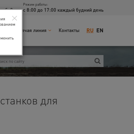
Режим работы:
доб. 2
с 8:00 до 17:00 каждый будний день
×
ния
зованием
RU
EN
я
Горячая линия
Контакты
зменить
станков для