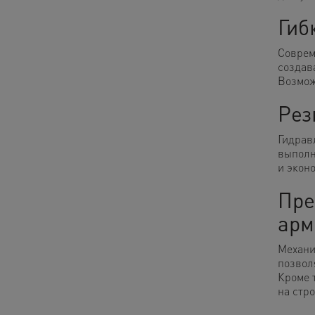
Гиб
Соврем
создав
Возмож
Рез
Гидрав
выполн
и экон
Пре
арм
Механи
позвол
Кроме 
на стр