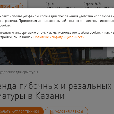
Офис:
Сервис 24/7:
БЛИЖАЙШИЙ
8 843 558 09 58
8 843 558 09 58 
б-сайт использует файлы cookie для обеспечения удобства использова
за трафика. Продолжая использовать сайт, вы соглашаетесь с исполь
cookie.
ти
О нас
Событи
тельную информацию о том, как мы используем файлы cookie, и как и
стройки, см. в нашей
Политике конфиденциальности
удование для арматуры
нда гибочных и резальных 
матуры в Казани
КАЧАТЬ КАТАЛОГ ТЕХНИКИ
УСЛОВИЯ АРЕНДЫ