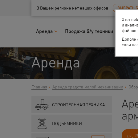
Ваш город:
Казань
В Вашем регионе нет наших офисов
ВЫБРАТЬ 
Этот ве
и анали
файлов 
Аренда
Продажа б/у техники
Запчас
Дополни
свои на
Аренда
Главная
Аренда средств малой механизации
Обор
Аре
СТРОИТЕЛЬНАЯ ТЕХНИКА
ар
ПОДЪЕМНИКИ
С