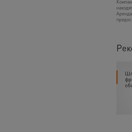
Компан
находя
Аренда
предос
Рек
Шл
фр
об