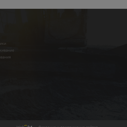
ники
живание
ования