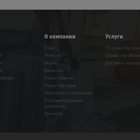
О компании
Услуги
О нас
Продажа б/у тех
и
Новости
Сервисное обслу
и
Акции
Доставка оборуд
а
Вакансии
амбовки
Наши клиенты
Наши партнёры
Обратиться в компанию
Регламентирующие
документы
Контакты