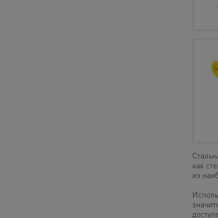
Стальн
как ст
из наи
Исполь
значит
доступ