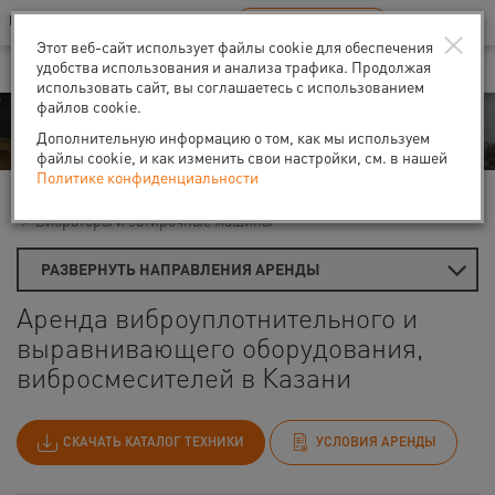
Ваш город:
Казань
RU
EN
×
В Вашем регионе нет наших офисов
ВЫБРАТЬ БЛИЖАЙШИЙ
Этот веб-сайт использует файлы cookie для обеспечения
удобства использования и анализа трафика. Продолжая
использовать сайт, вы соглашаетесь с использованием
файлов cookie.
Аренда
Дополнительную информацию о том, как мы используем
файлы cookie, и как изменить свои настройки, см. в нашей
Политике конфиденциальности
Главная
Аренда средств малой механизации
Вибраторы и затирочные машины
РАЗВЕРНУТЬ НАПРАВЛЕНИЯ АРЕНДЫ
Аренда виброуплотнительного и
выравнивающего оборудования,
вибросмесителей в Казани
СКАЧАТЬ КАТАЛОГ ТЕХНИКИ
УСЛОВИЯ АРЕНДЫ