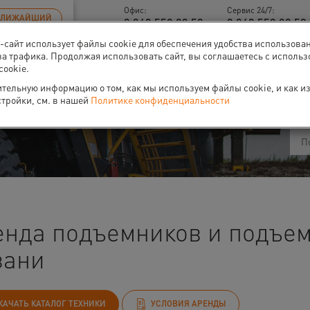
Офис:
Сервис 24/7:
БЛИЖАЙШИЙ
8 843 558 09 58
8 843 558 09 58 
б-сайт использует файлы cookie для обеспечения удобства использова
за трафика. Продолжая использовать сайт, вы соглашаетесь с исполь
cookie.
ти
О нас
Событи
тельную информацию о том, как мы используем файлы cookie, и как и
стройки, см. в нашей
Политике конфиденциальности
енда подъемников и подъем
зани
КАЧАТЬ КАТАЛОГ ТЕХНИКИ
УСЛОВИЯ АРЕНДЫ