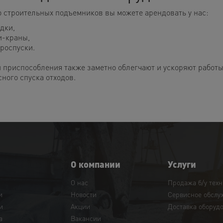
 строительных подъемников вы можете арендовать у нас:
дки,
и-краны,
роспуски.
и приспособления также заметно облегчают и ускоряют работы
ного спуска отходов.
О компании
Услуги
О нас
Продажа б/у тех
и
Новости
Сервисное обслу
и
Акции
Доставка оборуд
а
Вакансии