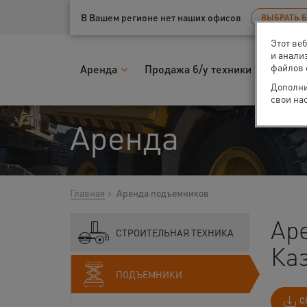
Ваш город:
Казань
В Вашем регионе нет наших офисов
ВЫБРАТЬ 
Этот ве
и анали
файлов 
Аренда
Продажа б/у техники
Запчас
Дополни
свои на
Аренда
Главная
Аренда подъемников
Ар
СТРОИТЕЛЬНАЯ ТЕХНИКА
Ка
ПОДЪЕМНИКИ
С