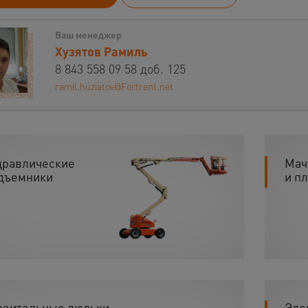
Ваш менеджер
Хузятов Рамиль
8 843 558 09 58 доб. 125
ramil.huziatov@Fortrent.net
дравлические
Мач
дъемники
и п
роительные люльки
Эле