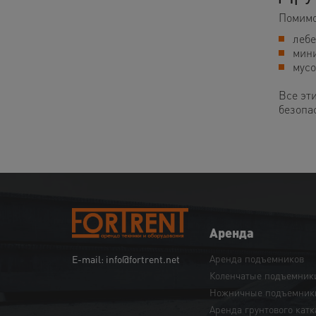
Помимо
лебе
мин
мусо
Все эт
безопас
Аренда
Аренда подъемников
E-mail: info@fortrent.net
Коленчатые подъемник
Ножничные подъемник
Аренда грунтового катк