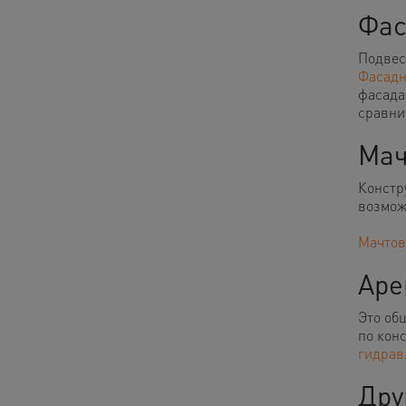
Фас
Подвес
Фасадн
фасада
сравни
Мач
Констр
возмож
Мачтов
Аре
Это об
по кон
гидрав
Дру