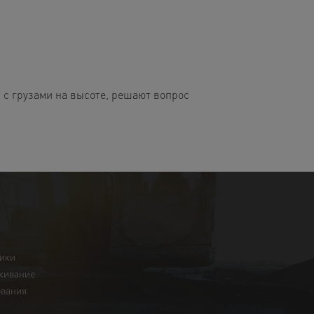
 с грузами на высоте, решают вопрос
ники
живание
ования