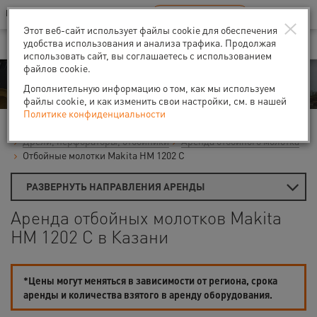
Ваш город:
Казань
RU
EN
×
В Вашем регионе нет наших офисов
ВЫБРАТЬ БЛИЖАЙШИЙ
Этот веб-сайт использует файлы cookie для обеспечения
удобства использования и анализа трафика. Продолжая
использовать сайт, вы соглашаетесь с использованием
файлов cookie.
Аренда
Дополнительную информацию о том, как мы используем
файлы cookie, и как изменить свои настройки, см. в нашей
Политике конфиденциальности
Главная
Аренда средств малой механизации
Дрели, перфораторы, отбойники
Аренда отбойного молотка
Отбойные молотки Makita HM 1202 C
РАЗВЕРНУТЬ НАПРАВЛЕНИЯ АРЕНДЫ
Аренда отбойных молотков Makita
HM 1202 C в Казани
*Цены могут меняться в зависимости от региона, срока
аренды и количества взятого в аренду оборудования.