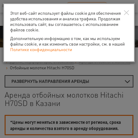
Ваш город:
Казань
RU
EN
×
В Вашем регионе нет наших офисов
ВЫБРАТЬ БЛИЖАЙШИЙ
Этот веб-сайт использует файлы cookie для обеспечения
удобства использования и анализа трафика. Продолжая
использовать сайт, вы соглашаетесь с использованием
файлов cookie.
Аренда
Дополнительную информацию о том, как мы используем
файлы cookie, и как изменить свои настройки, см. в нашей
Политике конфиденциальности
Главная
Аренда средств малой механизации
Дрели, перфораторы, отбойники
Аренда отбойного молотка
Отбойные молотки Hitachi H70SD
РАЗВЕРНУТЬ НАПРАВЛЕНИЯ АРЕНДЫ
Аренда отбойных молотков Hitachi
H70SD в Казани
*Цены могут меняться в зависимости от региона, срока
аренды и количества взятого в аренду оборудования.