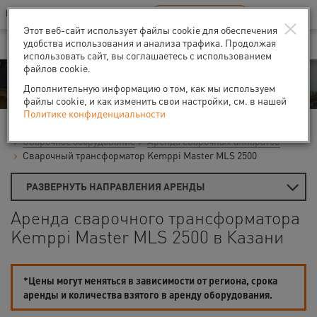
Ваш город:
Казань
RU
EN
×
В Вашем регионе нет наших офисов
ВЫБРАТЬ БЛИЖАЙШИЙ
Этот веб-сайт использует файлы cookie для обеспечения
удобства использования и анализа трафика. Продолжая
использовать сайт, вы соглашаетесь с использованием
файлов cookie.
Аренда
Дополнительную информацию о том, как мы используем
файлы cookie, и как изменить свои настройки, см. в нашей
Политике конфиденциальности
Главная
Аренда средств малой механизации
Сварочное оборудование
Аренда сварочных аппаратов
Сварочный трансформатор Kemppi Master MLS 2500
РАЗВЕРНУТЬ НАПРАВЛЕНИЯ АРЕНДЫ
Аренда сварочного трансформатора
Kemppi Master MLS 2500 в Казани
*Цены могут меняться в зависимости от региона, срока
аренды и количества взятого в аренду оборудования.