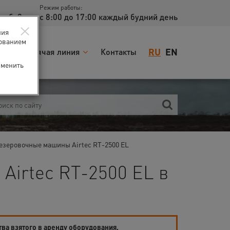
Режим работы:
доб. 2
с 8:00 до 17:00 каждый будний день
×
ния
зованием
RU
EN
я
Горячая линия
Контакты
зменить
езеровочные машины Airtec RT-2500 EL
Airtec RT-2500 EL в
тва взятого в аренду оборудования.