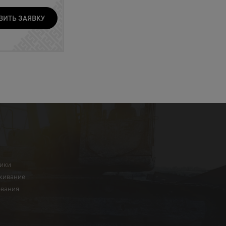
ВИТЬ ЗАЯВКУ
ники
живание
ования