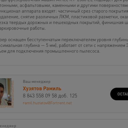
етонными, асфальтовыми, каменными и другими поверхностям
ункционал аппарата входят: частичный срез старого покрытия
удаление, снятие различных ЛКМ, пластиковой разметки, окал
езка твердых дорожных и пешеходных покрытий, финишная 
аркировочные работы.
зер оснащен бесступенчатым переключателем уровня глубин
симальная глубина — 5 мм), работает от сети с напряжением 3
ъем для подключения промышленного пылесоса.
Ваш менеджер
Хузятов Рамиль
ОСТА
8 843 558 09 58 доб. 125
ramil.huziatov@Fortrent.net
енеджер