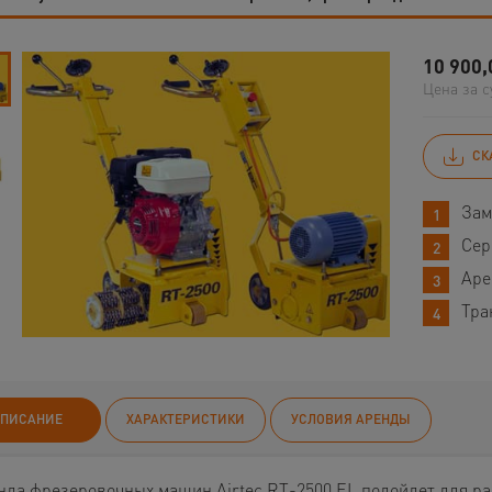
10 900,
Цена за с
СК
Зам
Сер
Аре
Тра
ПИСАНИЕ
ХАРАКТЕРИСТИКИ
УСЛОВИЯ АРЕНДЫ
нда фрезеровочных машин Airtec RT-2500 EL подойдет для р