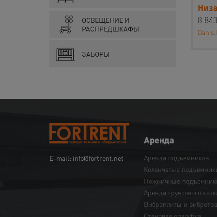
Низа
8 843
ОСВЕЩЕНИЕ И
РАСПРЕДШКАФЫ
Danis.
ЗАБОРЫ
Аренда
Аренда подъемников
E-mail: info@fortrent.net
Коленчатые подъемник
Ножничные подъемник
Аренда грунтового катк
Виброплиты и вибротр
Cтеновая опалубка