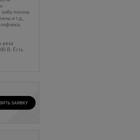
и.
 либо полное
ины и т.д.,
шлифовка,
ы реза
80 В. Есть
ВИТЬ ЗАЯВКУ