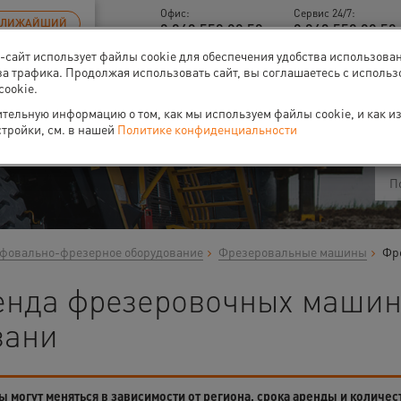
Офис:
Сервис 24/7:
БЛИЖАЙШИЙ
8 843 558 09 58
8 843 558 09 58 
б-сайт использует файлы cookie для обеспечения удобства использова
за трафика. Продолжая использовать сайт, вы соглашаетесь с исполь
cookie.
ти
О нас
Событи
тельную информацию о том, как мы используем файлы cookie, и как и
стройки, см. в нашей
Политике конфиденциальности
овально-фрезерное оборудование
Фрезеровальные машины
Фр
енда фрезеровочных машин 
зани
 могут меняться в зависимости от региона, срока аренды и количес