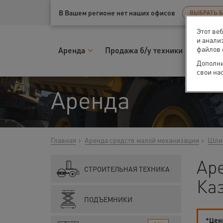
Ваш город:
Казань
В Вашем регионе нет наших офисов
ВЫБРАТЬ 
Этот ве
и анали
файлов 
Аренда
Продажа б/у техники
Запчас
Дополни
свои на
Аренда
Главная
Аренда средств малой механизации
Шлиф
Ар
СТРОИТЕЛЬНАЯ ТЕХНИКА
Ка
ПОДЪЕМНИКИ
*Цены