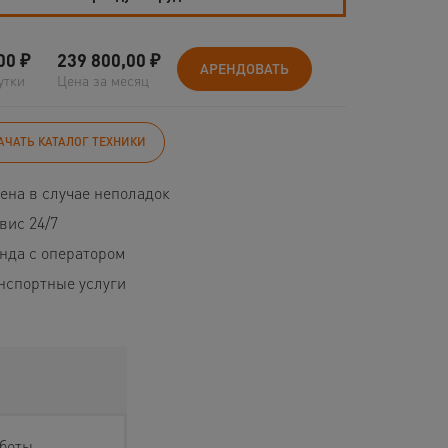
00
₽
239 800,00
₽
АРЕНДОВАТЬ
утки
Цена за месяц
АЧАТЬ КАТАЛОГ ТЕХНИКИ
ена в случае неполадок
вис 24/7
нда с оператором
нспортные услуги
аботы