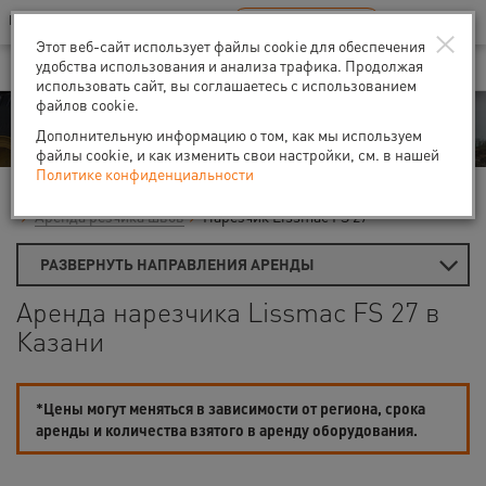
Ваш город:
Казань
RU
EN
×
В Вашем регионе нет наших офисов
ВЫБРАТЬ БЛИЖАЙШИЙ
Этот веб-сайт использует файлы cookie для обеспечения
удобства использования и анализа трафика. Продолжая
использовать сайт, вы соглашаетесь с использованием
файлов cookie.
Аренда
Дополнительную информацию о том, как мы используем
файлы cookie, и как изменить свои настройки, см. в нашей
Политике конфиденциальности
Главная
Аренда средств малой механизации
Пилы и резаки
Аренда резчика швов
Нарезчик Lissmac FS 27
РАЗВЕРНУТЬ НАПРАВЛЕНИЯ АРЕНДЫ
Аренда нарезчика Lissmac FS 27 в
Казани
*Цены могут меняться в зависимости от региона, срока
аренды и количества взятого в аренду оборудования.