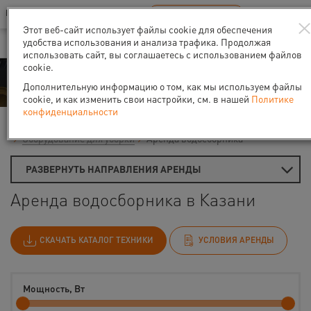
Ваш город:
Казань
RU
EN
В Вашем регионе нет наших офисов
ВЫБРАТЬ БЛИЖАЙШИЙ
Этот веб-сайт использует файлы cookie для обеспечения
удобства использования и анализа трафика. Продолжая
использовать сайт, вы соглашаетесь с использованием файлов
cookie.
Аренда
Дополнительную информацию о том, как мы используем файлы
cookie, и как изменить свои настройки, см. в нашей
Политике
конфиденциальности
Главная
Аренда средств малой механизации
Оборудование для уборки
Аренда водосборника
РАЗВЕРНУТЬ НАПРАВЛЕНИЯ АРЕНДЫ
Аренда водосборника в Казани
СКАЧАТЬ КАТАЛОГ ТЕХНИКИ
УСЛОВИЯ АРЕНДЫ
Мощность, Вт