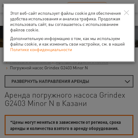
Ваш город:
Казань
RU
EN
×
В Вашем регионе нет наших офисов
ВЫБРАТЬ БЛИЖАЙШИЙ
Этот веб-сайт использует файлы cookie для обеспечения
удобства использования и анализа трафика. Продолжая
использовать сайт, вы соглашаетесь с использованием
файлов cookie.
Аренда
Дополнительную информацию о том, как мы используем
файлы cookie, и как изменить свои настройки, см. в нашей
Политике конфиденциальности
Главная
Аренда средств малой механизации
Насосы и мотопомпы
Аренда погружного насоса
Погружной насос Grindex G2403 Minor N
РАЗВЕРНУТЬ НАПРАВЛЕНИЯ АРЕНДЫ
Аренда погружного насоса Grindex
G2403 Minor N в Казани
*Цены могут меняться в зависимости от региона, срока
аренды и количества взятого в аренду оборудования.