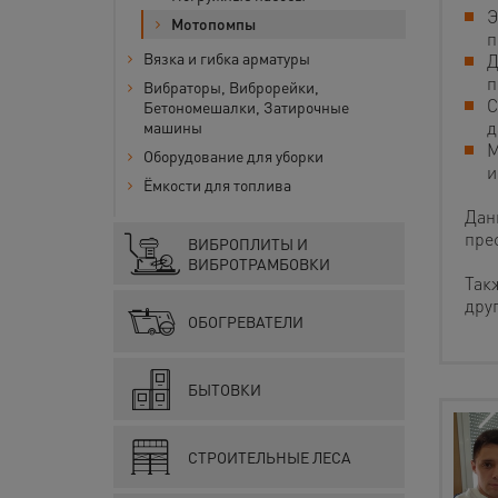
Э
Мотопомпы
п
Вязка и гибка арматуры
Д
п
Вибраторы, Виброрейки,
С
Бетономешалки, Затирочные
д
машины
М
Оборудование для уборки
и
Ёмкости для топлива
Дан
пре
ВИБРОПЛИТЫ И
ВИБРОТРАМБОВКИ
Так
дру
ОБОГРЕВАТЕЛИ
БЫТОВКИ
СТРОИТЕЛЬНЫЕ ЛЕСА