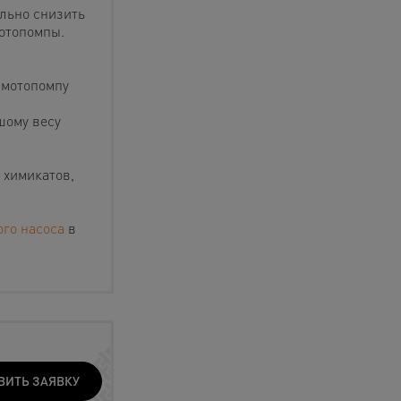
льно снизить
мотопомпы.
 мотопомпу
шому весу
 химикатов,
го насоса
в
ВИТЬ ЗАЯВКУ