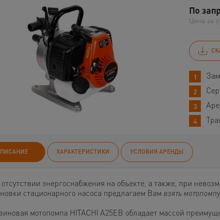
По зап
Цена за с
СК
Зам
Сер
Аре
Тра
ПИСАНИЕ
ХАРАКТЕРИСТИКИ
УСЛОВИЯ АРЕНДЫ
 отсутствии энергоснабжения на объекте, а также, при невоз
ановки стационарного насоса предлагаем Вам
взять мотопомпу
зиновая мотопомпа HITACHI A25EB обладает массой преимущ