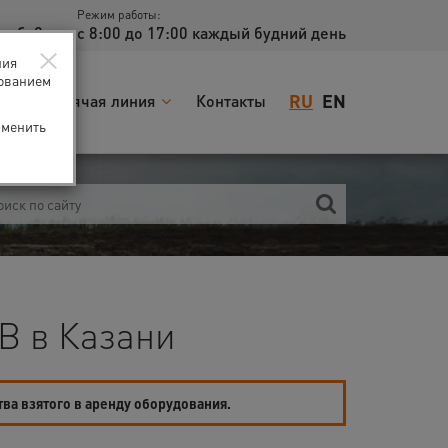
Режим работы:
доб. 2
с 8:00 до 17:00 каждый будний день
×
ния
зованием
RU
EN
я
Горячая линия
Контакты
зменить
B в Казани
тва взятого в аренду оборудования.