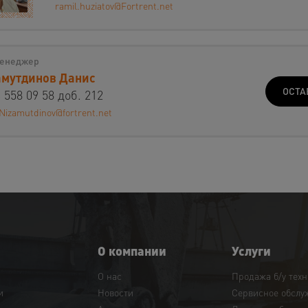
ramil.huziatov@Fortrent.net
енеджер
мутдинов Данис
ОСТА
 558 09 58 доб. 212
Nizamutdinov@fortrent.net
О компании
Услуги
О нас
Продажа б/у тех
и
Новости
Сервисное обслу