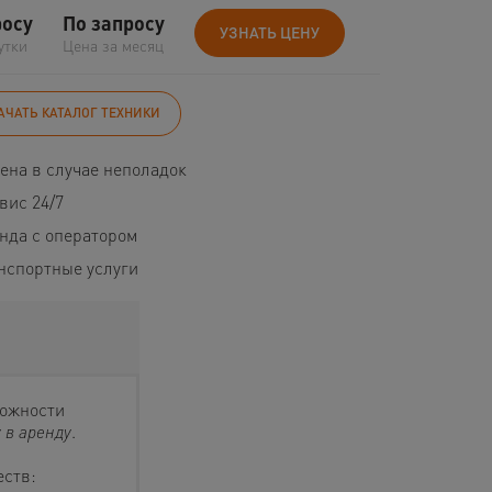
росу
По запросу
УЗНАТЬ ЦЕНУ
утки
Цена за месяц
АЧАТЬ КАТАЛОГ ТЕХНИКИ
ена в случае неполадок
вис 24/7
нда с оператором
нспортные услуги
можности
 в аренду
.
еств: