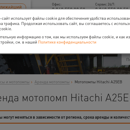
Офис:
Сервис 24/7:
БЛИЖАЙШИЙ
8 843 558 09 58
8 843 558 09 58 
б-сайт использует файлы cookie для обеспечения удобства использова
за трафика. Продолжая использовать сайт, вы соглашаетесь с исполь
cookie.
ти
О нас
Событи
тельную информацию о том, как мы используем файлы cookie, и как и
стройки, см. в нашей
Политике конфиденциальности
сы и мотопомпы
Аренда мотопомпы
Мотопомпы Hitachi A25EB
нда мотопомп Hitachi A25E
 могут меняться в зависимости от региона, срока аренды и количес