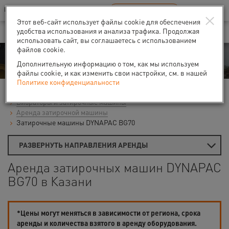
Ваш город:
Казань
RU
EN
×
В Вашем регионе нет наших офисов
ВЫБРАТЬ БЛИЖАЙШИЙ
Этот веб-сайт использует файлы cookie для обеспечения
удобства использования и анализа трафика. Продолжая
использовать сайт, вы соглашаетесь с использованием
файлов cookie.
Аренда
Дополнительную информацию о том, как мы используем
файлы cookie, и как изменить свои настройки, см. в нашей
Политике конфиденциальности
Главная
Аренда средств малой механизации
Вибраторы и затирочные машины
Аренда затирочной машины
Затирочные машины DYNAPAC BG70
РАЗВЕРНУТЬ НАПРАВЛЕНИЯ АРЕНДЫ
Аренда затирочных машин DYNAPAC
BG70 в Казани
*Цены могут меняться в зависимости от региона, срока
аренды и количества взятого в аренду оборудования.