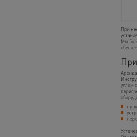
При не
устано
Мы бол
обеспе
При
Аренда
Инстру
углом 
перегр
оборуд
прок
устр
пер
Устано
Однако