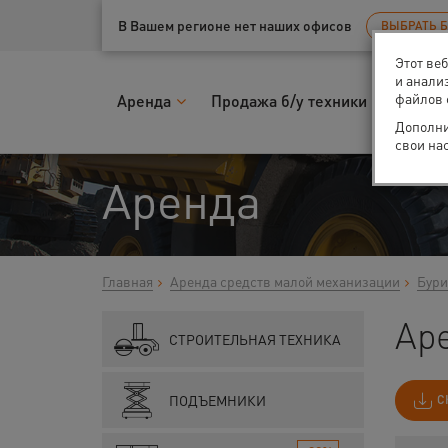
Ваш город:
Казань
В Вашем регионе нет наших офисов
ВЫБРАТЬ 
Этот ве
и анали
файлов 
Аренда
Продажа б/у техники
Запчас
Дополни
свои на
Аренда
Главная
Аренда средств малой механизации
Бури
Аре
СТРОИТЕЛЬНАЯ ТЕХНИКА
ПОДЪЕМНИКИ
С