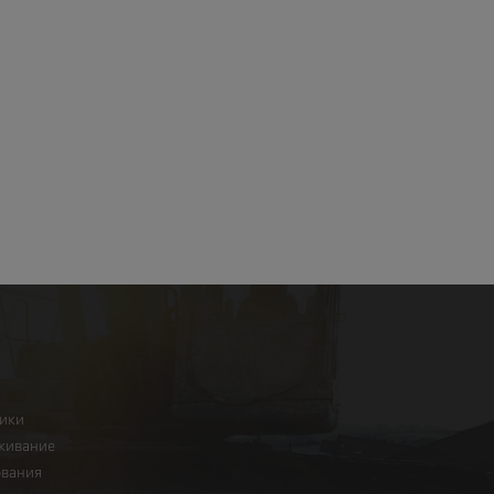
ники
живание
ования