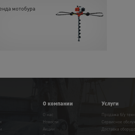
енда мотобура
О компании
Услуги
О нас
Продажа б/у тех
и
Новости
Сервисное обслу
и
Акции
Доставка оборуд