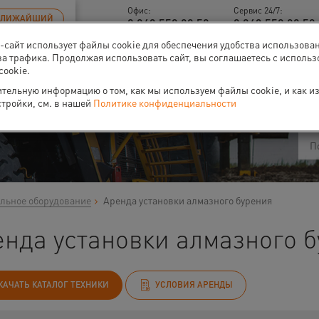
Офис:
Сервис 24/7:
БЛИЖАЙШИЙ
8 843 558 09 58
8 843 558 09 58 
б-сайт использует файлы cookie для обеспечения удобства использова
за трафика. Продолжая использовать сайт, вы соглашаетесь с исполь
cookie.
ти
О нас
Событи
тельную информацию о том, как мы используем файлы cookie, и как и
стройки, см. в нашей
Политике конфиденциальности
льное оборудование
Аренда установки алмазного бурения
нда установки алмазного б
КАЧАТЬ КАТАЛОГ ТЕХНИКИ
УСЛОВИЯ АРЕНДЫ