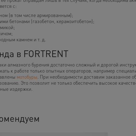
яется с:
ном (в том числе армированным);
ими бетонами (газобетон, керамзитобетон);
микой;
ичом;
одным камнем и т. д.
нда в FORTRENT
вки алмазного бурения достаточно сложный и дорогой инструм
кать к работе только опытных операторов, например специа
тавлены
мотобуры
. При необходимости доставим заказанное об
зованию. Это позволит не только обеспечить высокое качеств
ные издержки.
омендуем