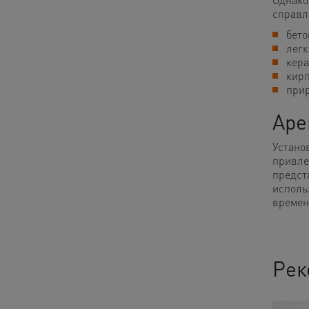
справл
бето
легк
кера
кирп
прир
Аре
Устано
привле
предс
исполь
времен
Рек