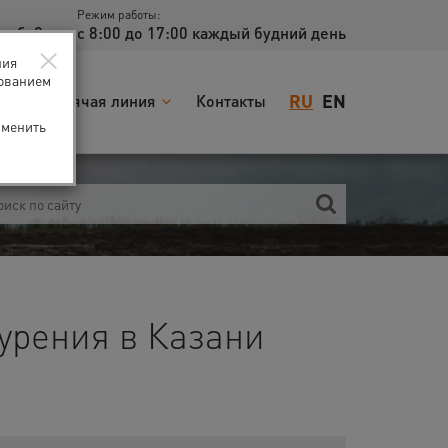
Режим работы:
доб. 2
с 8:00 до 17:00 каждый будний день
×
ния
зованием
RU
EN
я
Горячая линия
Контакты
зменить
урения в Казани