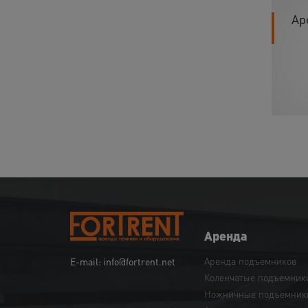
Ар
Аренда
Аренда подъемников
E-mail: info@fortrent.net
Коленчатые подъемник
Ножничные подъемник