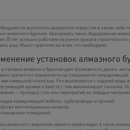
обходимости выполнить аккуратное отверстие в каком-либо 
вки алмазного бурения. Арендовать такое оборудование мож
ее 30 лет успешно работаем на рынке проката строительного 
чить ваш объект практически всем, что необходимо.
менение установок алмазного б
 установки алмазного бурения дает возможность делать чист
мент крепится к поверхности на специальной направляющей 
с максимальной точностью. Рез выполняется с подачей воды в
ев режущей кромки и вместе с тем минимизирует пыление. Ос
ования — проходка стен или перекрытий из твердых материал
ладке коммуникаций (кабели, трубопроводы и прочее);
ойстве вентиляционных каналов;
епланировке помещений.
вка алмазного сверления намного превосходит в своих возмо
 её прокат оправдан лишь в тех случаях, когда необходима а