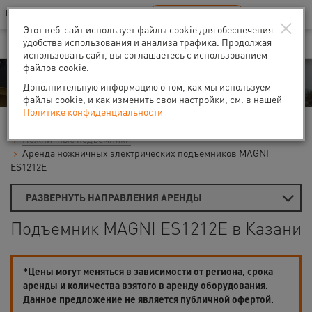
Ваш город:
Казань
RU
EN
×
В Вашем регионе нет наших офисов
ВЫБРАТЬ БЛИЖАЙШИЙ
Этот веб-сайт использует файлы cookie для обеспечения
удобства использования и анализа трафика. Продолжая
использовать сайт, вы соглашаетесь с использованием
файлов cookie.
Аренда
Дополнительную информацию о том, как мы используем
файлы cookie, и как изменить свои настройки, см. в нашей
Политике конфиденциальности
Главная
Аренда подъемников
Гидравлические подъемники
Ножничные подъемники
Аренда ножничных электрических подъемников MAGNI
ES1212E
РАЗВЕРНУТЬ НАПРАВЛЕНИЯ АРЕНДЫ
Подъемник MAGNI ES1212E в Казани
*Цены могут меняться в зависимости от региона, срока
аренды и количества взятого в аренду оборудования.
Данное предложение не является публичной офертой.