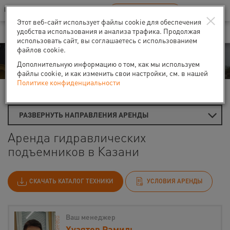
Ваш город:
Казань
RU
EN
×
В Вашем регионе нет наших офисов
ВЫБРАТЬ БЛИЖАЙШИЙ
Этот веб-сайт использует файлы cookie для обеспечения
удобства использования и анализа трафика. Продолжая
использовать сайт, вы соглашаетесь с использованием
файлов cookie.
Аренда
Дополнительную информацию о том, как мы используем
файлы cookie, и как изменить свои настройки, см. в нашей
Политике конфиденциальности
Главная
Аренда подъемников
Гидравлические подъемники
РАЗВЕРНУТЬ НАПРАВЛЕНИЯ АРЕНДЫ
Аренда гидравлических
подъемников в Казани
СКАЧАТЬ КАТАЛОГ ТЕХНИКИ
УСЛОВИЯ АРЕНДЫ
Ваш менеджер
Хузятов Рамиль