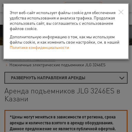
Ваш город:
Казань
RU
EN
×
В Вашем регионе нет наших офисов
ВЫБРАТЬ БЛИЖАЙШИЙ
Этот веб-сайт использует файлы cookie для обеспечения
удобства использования и анализа трафика. Продолжая
использовать сайт, вы соглашаетесь с использованием
файлов cookie.
Аренда
Дополнительную информацию о том, как мы используем
файлы cookie, и как изменить свои настройки, см. в нашей
Политике конфиденциальности
Главная
Аренда подъемников
Гидравлические подъемники
Ножничные подъемники
Ножничные электрические подъемники JLG 3246ES
РАЗВЕРНУТЬ НАПРАВЛЕНИЯ АРЕНДЫ
Аренда подъемников JLG 3246ES в
Казани
*Цены могут меняться в зависимости от региона, срока
аренды и количества взятого в аренду оборудования.
Данное предложение не является публичной офертой.