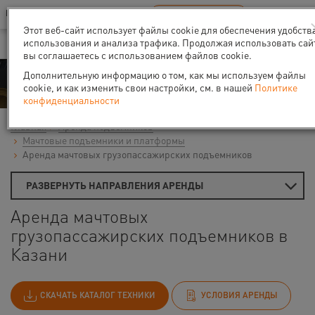
Ваш город:
Казань
RU
EN
В Вашем регионе нет наших офисов
ВЫБРАТЬ БЛИЖАЙШИЙ
Этот веб-сайт использует файлы cookie для обеспечения удобств
использования и анализа трафика. Продолжая использовать сай
вы соглашаетесь с использованием файлов cookie.
Аренда
Дополнительную информацию о том, как мы используем файлы
cookie, и как изменить свои настройки, см. в нашей
Политике
конфиденциальности
Главная
Аренда подъемников
Мачтовые подъемники и платформы
Аренда мачтовых грузопассажирских подъемников
РАЗВЕРНУТЬ НАПРАВЛЕНИЯ АРЕНДЫ
Аренда мачтовых
грузопассажирских подъемников в
Казани
СКАЧАТЬ КАТАЛОГ ТЕХНИКИ
УСЛОВИЯ АРЕНДЫ