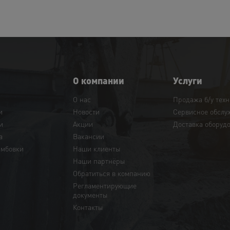
О компании
Услуги
О нас
Продажа б/у тех
и
Новости
Сервисное обслу
и
Акции
Доставка оборуд
а
Вакансии
амбовки
Наши клиенты
Наши партнёры
Обратиться в компанию
Регламентирующие
документы
Контакты