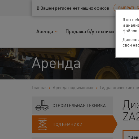
Ваш город:
Казань
В Вашем регионе нет наших офисов
ВЫБРАТЬ 
Этот ве
и анали
файлов 
Аренда
Продажа б/у техники
Запчас
Дополни
свои на
Аренда
Главная
Аренда подъемников
Гидравлические по
Ди
СТРОИТЕЛЬНАЯ ТЕХНИКА
ZA
ПОДЪЕМНИКИ
*Цены