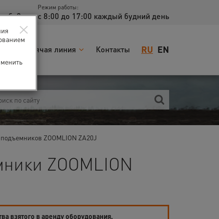
Режим работы:
доб. 2
с 8:00 до 17:00 каждый будний день
×
ния
зованием
RU
EN
я
Горячая линия
Контакты
зменить
 подъемников ZOOMLION ZA20J
емники ZOOMLION
тва взятого в аренду оборудования.