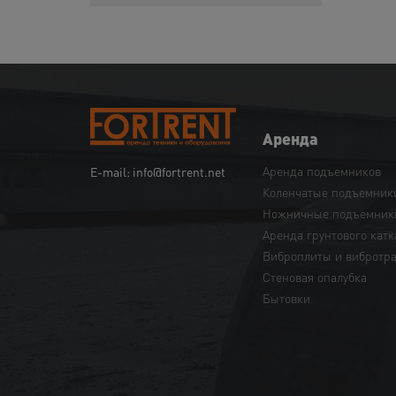
Аренда
Аренда подъемников
E-mail: info@fortrent.net
Коленчатые подъемник
Ножничные подъемник
Аренда грунтового катк
Виброплиты и вибротр
Cтеновая опалубка
Бытовки