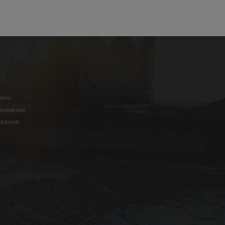
ники
живание
ования