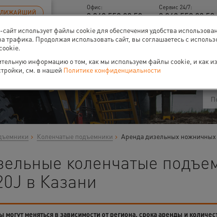
Офис:
Сервис 24/7:
БЛИЖАЙШИЙ
8 843 558 09 58
8 843 558 09 58 
б-сайт использует файлы cookie для обеспечения удобства использова
за трафика. Продолжая использовать сайт, вы соглашаетесь с исполь
cookie.
ти
О нас
Событи
тельную информацию о том, как мы используем файлы cookie, и как и
стройки, см. в нашей
Политике конфиденциальности
дъемники
Коленчатые подъемники
Аренда дизельных ножничных
зельные коленчатые подъ
20J в Казани
 могут меняться в зависимости от региона, срока аренды и количес