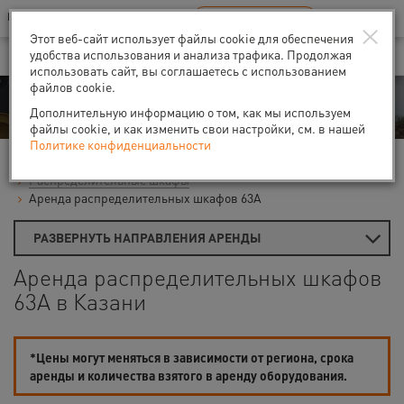
Ваш город:
Казань
RU
EN
×
В Вашем регионе нет наших офисов
ВЫБРАТЬ БЛИЖАЙШИЙ
Этот веб-сайт использует файлы cookie для обеспечения
удобства использования и анализа трафика. Продолжая
использовать сайт, вы соглашаетесь с использованием
файлов cookie.
Аренда
Дополнительную информацию о том, как мы используем
файлы cookie, и как изменить свои настройки, см. в нашей
Политике конфиденциальности
Главная
Аренда распредшкафов и освещения
Распределительные шкафы
Аренда распределительных шкафов 63А
РАЗВЕРНУТЬ НАПРАВЛЕНИЯ АРЕНДЫ
Аренда распределительных шкафов
63А в Казани
*Цены могут меняться в зависимости от региона, срока
аренды и количества взятого в аренду оборудования.