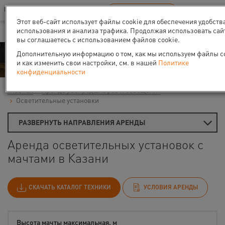
Ваш город:
Казань
RU
EN
В Вашем регионе нет наших офисов
ВЫБРАТЬ БЛИЖАЙШИЙ
Этот веб-сайт использует файлы cookie для обеспечения удобств
использования и анализа трафика. Продолжая использовать сай
вы соглашаетесь с использованием файлов cookie.
Аренда
Дополнительную информацию о том, как мы используем файлы co
и как изменить свои настройки, см. в нашей
Политике
конфиденциальности
Главная
Аренда распредшкафов и освещения
Осветительные установки
РАЗВЕРНУТЬ НАПРАВЛЕНИЯ АРЕНДЫ
Аренда осветительных установок с
мачтами в Казани
СКАЧАТЬ КАТАЛОГ ТЕХНИКИ
УСЛОВИЯ АРЕНДЫ
Высота мачты максимальная, м