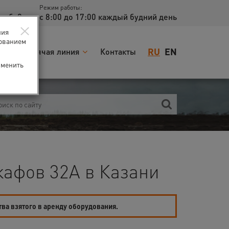
Режим работы:
доб. 2
с 8:00 до 17:00 каждый будний день
×
ния
зованием
RU
EN
я
Горячая линия
Контакты
зменить
афов 32А в Казани
тва взятого в аренду оборудования.