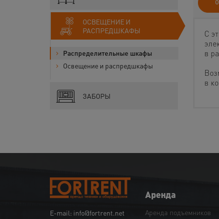
О
ОСВЕЩЕНИЕ И
РАСПРЕДШКАФЫ
С э
эле
в р
Распределительные шкафы
Освещение и распредшкафы
Воз
в к
ЗАБОРЫ
Аренда
Аренда подъемников
E-mail: info@fortrent.net