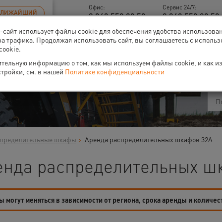
Офис:
Сервис 24/7:
БЛИЖАЙШИЙ
8 843 558 09 58
8 843 558 09 58 
б-сайт использует файлы cookie для обеспечения удобства использова
за трафика. Продолжая использовать сайт, вы соглашаетесь с исполь
cookie.
ти
О нас
Событи
тельную информацию о том, как мы используем файлы cookie, и как и
стройки, см. в нашей
Политике конфиденциальности
пределительные шкафы
Аренда распределительных шкафов 32А
енда распределительных шк
 могут меняться в зависимости от региона, срока аренды и количес