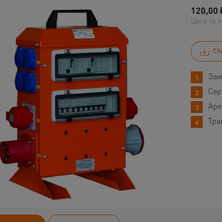
120,00
Цена за с
СК
Зам
Сер
Аре
Тра