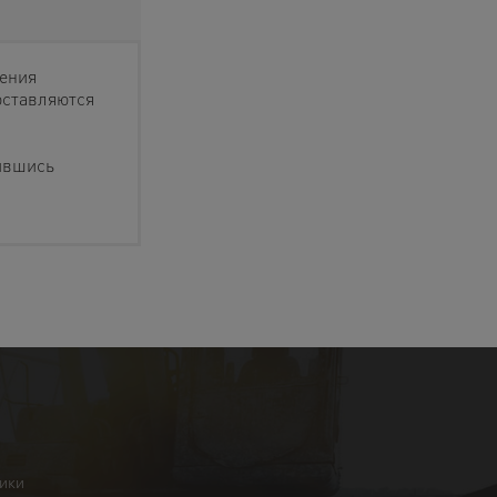
ления
оставляются
ившись
ники