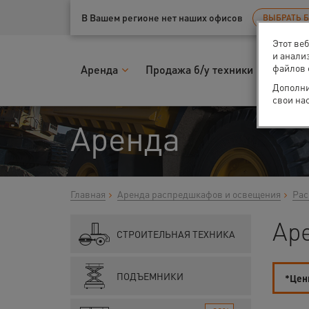
Ваш город:
Казань
В Вашем регионе нет наших офисов
ВЫБРАТЬ 
Этот ве
и анали
файлов 
Аренда
Продажа б/у техники
Запчас
Дополни
свои на
Аренда
Главная
Аренда распредшкафов и освещения
Рас
Ар
СТРОИТЕЛЬНАЯ ТЕХНИКА
ПОДЪЕМНИКИ
*Цены