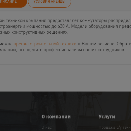
ПИСАНИЕ
УСЛОВИЯ АРЕНДЫ
той техникой компания предоставляет коммутаторы распреде
ктроэнергии мощностью до 630 А. Модели оборудования пред
азных конструктивных решениях.
можна
аренда строительной техники
в Вашем регионе. Обрат
омпанию, вы оцените профессионализм наших сотрудников.
О компании
Услуги
О нас
Продажа б/у тех