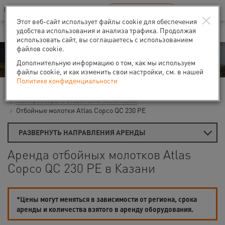
Ваш город:
Казань
RU
EN
×
В Вашем регионе нет наших офисов
ВЫБРАТЬ БЛИЖАЙШИЙ
Этот веб-сайт использует файлы cookie для обеспечения
удобства использования и анализа трафика. Продолжая
использовать сайт, вы соглашаетесь с использованием
файлов cookie.
Аренда
Дополнительную информацию о том, как мы используем
файлы cookie, и как изменить свои настройки, см. в нашей
Политике конфиденциальности
Главная
Аренда компрессоров
Компрессоры с отбойными молотками
Отбойные молотки Atlas Copco QC 230 PE
РАЗВЕРНУТЬ НАПРАВЛЕНИЯ АРЕНДЫ
Аренда отбойных молотков Atlas
Copco QC 230 PE в Казани
*Цены могут меняться в зависимости от региона, срока
аренды и количества взятого в аренду оборудования.