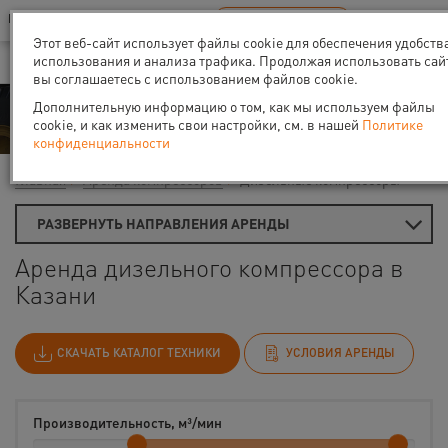
Ваш город:
Казань
RU
EN
В Вашем регионе нет наших офисов
ВЫБРАТЬ БЛИЖАЙШИЙ
Этот веб-сайт использует файлы cookie для обеспечения удобств
использования и анализа трафика. Продолжая использовать сай
вы соглашаетесь с использованием файлов cookie.
Аренда
Дополнительную информацию о том, как мы используем файлы
cookie, и как изменить свои настройки, см. в нашей
Политике
конфиденциальности
Главная
Аренда компрессоров
Дизельные компрессоры
РАЗВЕРНУТЬ НАПРАВЛЕНИЯ АРЕНДЫ
Аренда дизельного компрессора в
Казани
СКАЧАТЬ КАТАЛОГ ТЕХНИКИ
УСЛОВИЯ АРЕНДЫ
Производительность, м³/мин