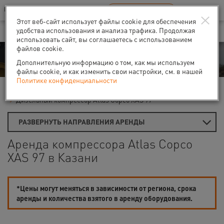
Ваш город:
Казань
RU
EN
×
В Вашем регионе нет наших офисов
ВЫБРАТЬ БЛИЖАЙШИЙ
Этот веб-сайт использует файлы cookie для обеспечения
удобства использования и анализа трафика. Продолжая
использовать сайт, вы соглашаетесь с использованием
файлов cookie.
Аренда
Дополнительную информацию о том, как мы используем
файлы cookie, и как изменить свои настройки, см. в нашей
Политике конфиденциальности
Главная
Аренда компрессоров
Дизельные компрессоры
Дизельный компрессор Atlas Copco XAS 97
РАЗВЕРНУТЬ НАПРАВЛЕНИЯ АРЕНДЫ
Аренда компрессора Atlas Copco
XAS 97 в Казани
*Цены могут меняться в зависимости от региона, срока
аренды и количества взятого в аренду оборудования.