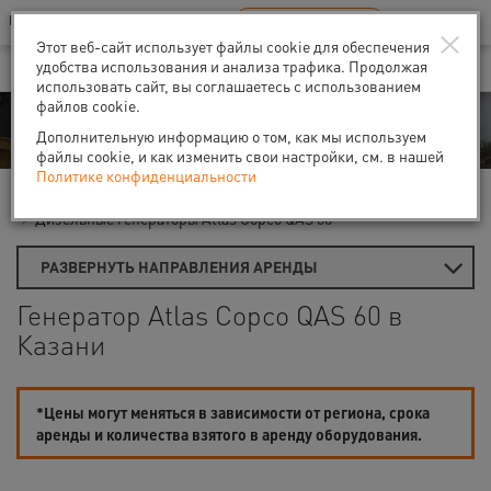
Ваш город:
Казань
RU
EN
×
В Вашем регионе нет наших офисов
ВЫБРАТЬ БЛИЖАЙШИЙ
Этот веб-сайт использует файлы cookie для обеспечения
удобства использования и анализа трафика. Продолжая
использовать сайт, вы соглашаетесь с использованием
файлов cookie.
Аренда
Дополнительную информацию о том, как мы используем
файлы cookie, и как изменить свои настройки, см. в нашей
Политике конфиденциальности
Главная
Аренда генераторов
Дизель-генераторы
Дизельные генераторы Atlas Copco QAS 60
РАЗВЕРНУТЬ НАПРАВЛЕНИЯ АРЕНДЫ
Генератор Atlas Copco QAS 60 в
Казани
*Цены могут меняться в зависимости от региона, срока
аренды и количества взятого в аренду оборудования.