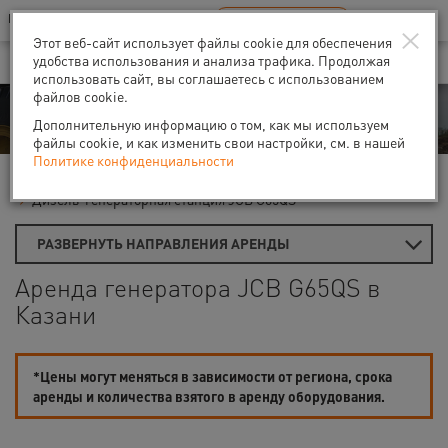
Ваш город:
Казань
RU
EN
×
В Вашем регионе нет наших офисов
ВЫБРАТЬ БЛИЖАЙШИЙ
Этот веб-сайт использует файлы cookie для обеспечения
удобства использования и анализа трафика. Продолжая
использовать сайт, вы соглашаетесь с использованием
файлов cookie.
Аренда
Дополнительную информацию о том, как мы используем
файлы cookie, и как изменить свои настройки, см. в нашей
Политике конфиденциальности
Главная
Аренда генераторов
Дизель-генераторы
Дизель-генераторная станция JCB G65QS
РАЗВЕРНУТЬ НАПРАВЛЕНИЯ АРЕНДЫ
Аренда генератора JCB G65QS в
Казани
*Цены могут меняться в зависимости от региона, срока
аренды и количества взятого в аренду оборудования.