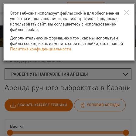
Ваш город:
Казань
RU
EN
×
В Вашем регионе нет наших офисов
ВЫБРАТЬ БЛИЖАЙШИЙ
Этот веб-сайт использует файлы cookie для обеспечения
удобства использования и анализа трафика. Продолжая
использовать сайт, вы соглашаетесь с использованием
файлов cookie.
Аренда
Дополнительную информацию о том, как мы используем
файлы cookie, и как изменить свои настройки, см. в нашей
Политике конфиденциальности
Главная
Виброплиты и вибротрамбовки
Аренда ручного виброкатка
РАЗВЕРНУТЬ НАПРАВЛЕНИЯ АРЕНДЫ
Аренда ручного виброкатка в Казани
СКАЧАТЬ КАТАЛОГ ТЕХНИКИ
УСЛОВИЯ АРЕНДЫ
Вес, кг