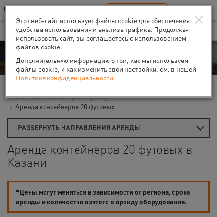
Ваш город:
Казань
RU
EN
×
В Вашем регионе нет наших офисов
ВЫБРАТЬ БЛИЖАЙШИЙ
Этот веб-сайт использует файлы cookie для обеспечения
удобства использования и анализа трафика. Продолжая
использовать сайт, вы соглашаетесь с использованием
файлов cookie.
Аренда
Дополнительную информацию о том, как мы используем
файлы cookie, и как изменить свои настройки, см. в нашей
Политике конфиденциальности
Главная
Аренда временных помещений
Морские контейнеры в аренду
Аренда контейнеров 20 футовых
РАЗВЕРНУТЬ НАПРАВЛЕНИЯ АРЕНДЫ
Аренда контейнеров 20 футовых в
Казани
*Цены могут меняться в зависимости от региона, срока
аренды и количества взятого в аренду оборудования.