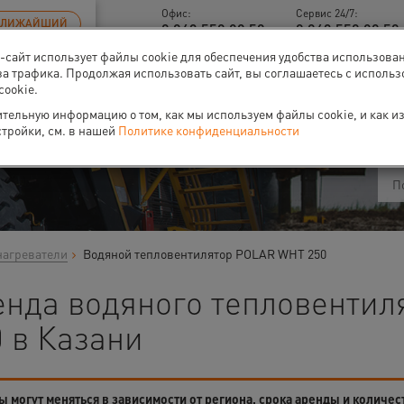
Офис:
Сервис 24/7:
БЛИЖАЙШИЙ
8 843 558 09 58
8 843 558 09 58 
б-сайт использует файлы cookie для обеспечения удобства использова
за трафика. Продолжая использовать сайт, вы соглашаетесь с исполь
cookie.
ти
О нас
Событи
тельную информацию о том, как мы используем файлы cookie, и как и
стройки, см. в нашей
Политике конфиденциальности
нагреватели
Водяной тепловентилятор POLAR WHT 250
енда водяного тепловенти
 в Казани
 могут меняться в зависимости от региона, срока аренды и количес