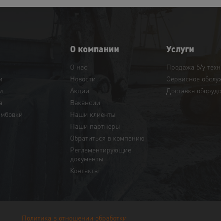
О компании
Услуги
О нас
Продажа б/у тех
и
Новости
Сервисное обслу
и
Акции
Доставка оборуд
а
Вакансии
амбовки
Наши клиенты
Наши партнёры
Обратиться в компанию
Регламентирующие
документы
Контакты
Политика в отношении обработки