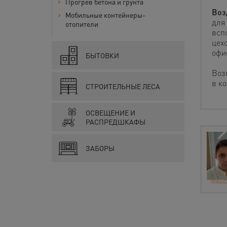
Прогрев бетона и грунта
Воз
Мобильные контейнеры-
для
отопители
всп
цех
офи
БЫТОВКИ
Воз
в к
СТРОИТЕЛЬНЫЕ ЛЕСА
ОСВЕЩЕНИЕ И
РАСПРЕДШКАФЫ
ЗАБОРЫ