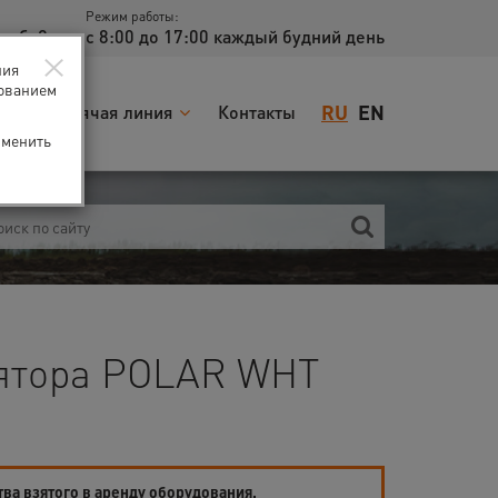
Режим работы:
доб. 2
с 8:00 до 17:00 каждый будний день
×
ния
зованием
RU
EN
я
Горячая линия
Контакты
зменить
лятора POLAR WHT
тва взятого в аренду оборудования.