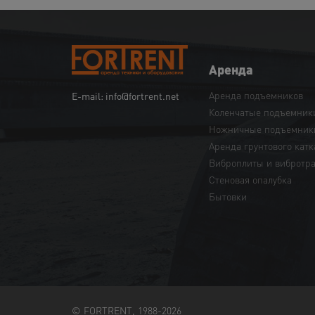
Аренда
Аренда подъемников
E-mail: info@fortrent.net
Коленчатые подъемник
Ножничные подъемник
Аренда грунтового катк
Виброплиты и вибротр
Cтеновая опалубка
Бытовки
© FORTRENT, 1988-2026