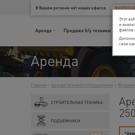
Ваш город:
Казань
В Вашем регионе нет наших офисов
ВЫБРАТЬ 
Этот ве
и анали
файлов 
Аренда
Продажа б/у техники
Запчас
Дополни
свои на
Аренда
Главная
Аренда теплового оборудования
Воздухо
Ар
СТРОИТЕЛЬНАЯ ТЕХНИКА
250
ПОДЪЕМНИКИ
*Цены