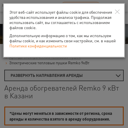
Ваш город:
Казань
RU
EN
×
В Вашем регионе нет наших офисов
ВЫБРАТЬ БЛИЖАЙШИЙ
Этот веб-сайт использует файлы cookie для обеспечения
удобства использования и анализа трафика. Продолжая
использовать сайт, вы соглашаетесь с использованием
файлов cookie.
Аренда
Дополнительную информацию о том, как мы используем
файлы cookie, и как изменить свои настройки, см. в нашей
Политике конфиденциальности
Главная
Аренда теплового оборудования
Тепловые пушки
Аренда электрических тепловых пушек
Электрические тепловые пушки Remko 9кВт
РАЗВЕРНУТЬ НАПРАВЛЕНИЯ АРЕНДЫ
Аренда обогревателей Remko 9 кВт
в Казани
*Цены могут меняться в зависимости от региона, срока
аренды и количества взятого в аренду оборудования.