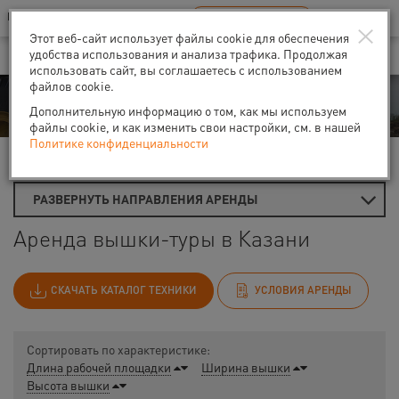
Ваш город:
Казань
RU
EN
×
В Вашем регионе нет наших офисов
ВЫБРАТЬ БЛИЖАЙШИЙ
Этот веб-сайт использует файлы cookie для обеспечения
удобства использования и анализа трафика. Продолжая
использовать сайт, вы соглашаетесь с использованием
файлов cookie.
Аренда
Дополнительную информацию о том, как мы используем
файлы cookie, и как изменить свои настройки, см. в нашей
Политике конфиденциальности
Главная
Аренда строительных лесов
Вышки-туры
РАЗВЕРНУТЬ НАПРАВЛЕНИЯ АРЕНДЫ
Аренда вышки-туры в Казани
СКАЧАТЬ КАТАЛОГ ТЕХНИКИ
УСЛОВИЯ АРЕНДЫ
Сортировать по характеристике:
Длина рабочей площадки
Ширина вышки
Высота вышки