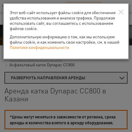
Ваш город:
Казань
RU
EN
×
В Вашем регионе нет наших офисов
ВЫБРАТЬ БЛИЖАЙШИЙ
Этот веб-сайт использует файлы cookie для обеспечения
удобства использования и анализа трафика. Продолжая
использовать сайт, вы соглашаетесь с использованием
файлов cookie.
Аренда
Дополнительную информацию о том, как мы используем
файлы cookie, и как изменить свои настройки, см. в нашей
Политике конфиденциальности
Главная
Аренда строительной техники
Дорожные катки
Аренда асфальтовых катков
Асфальтовый каток Dynapac CС800
РАЗВЕРНУТЬ НАПРАВЛЕНИЯ АРЕНДЫ
Аренда катка Dynapac CС800 в
Казани
*Цены могут меняться в зависимости от региона, срока
аренды и количества взятого в аренду оборудования.