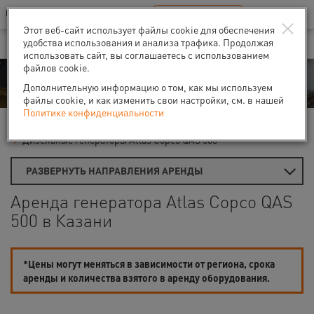
Ваш город:
Казань
RU
EN
×
В Вашем регионе нет наших офисов
ВЫБРАТЬ БЛИЖАЙШИЙ
Этот веб-сайт использует файлы cookie для обеспечения
удобства использования и анализа трафика. Продолжая
использовать сайт, вы соглашаетесь с использованием
файлов cookie.
Аренда
Дополнительную информацию о том, как мы используем
файлы cookie, и как изменить свои настройки, см. в нашей
Политике конфиденциальности
Главная
Аренда генераторов
Дизель-генераторы
Дизельные генераторы Atlas Copco QAS 500
РАЗВЕРНУТЬ НАПРАВЛЕНИЯ АРЕНДЫ
Аренда генератора Atlas Copco QAS
500 в Казани
*Цены могут меняться в зависимости от региона, срока
аренды и количества взятого в аренду оборудования.