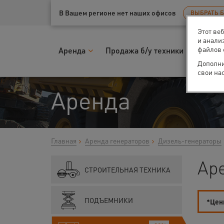
Ваш город:
Казань
В Вашем регионе нет наших офисов
ВЫБРАТЬ 
Этот ве
и анали
файлов 
Аренда
Продажа б/у техники
Запчас
Дополни
свои на
Аренда
Главная
Аренда генераторов
Дизель-генераторы
Ар
СТРОИТЕЛЬНАЯ ТЕХНИКА
ПОДЪЕМНИКИ
*Цены