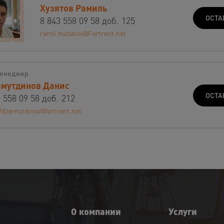
Хузятов Рамиль
ОСТА
8 843 558 09 58 доб. 125
ramil.huziatov@Fortrent.net
енеджер
мутдинов Данис
ОСТА
 558 09 58 доб. 212
Nizamutdinov@fortrent.net
О компании
Услуги