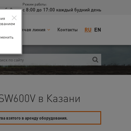
Режим работы:
доб. 2
с 8:00 до 17:00 каждый будний день
×
ния
зованием
RU
EN
я
Горячая линия
Контакты
зменить
SW600V в Казани
тва взятого в аренду оборудования.