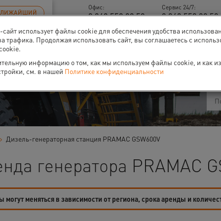
Офис:
Сервис 24/7:
БЛИЖАЙШИЙ
8 843 558 09 58
8 843 558 09 58 
б-сайт использует файлы cookie для обеспечения удобства использова
за трафика. Продолжая использовать сайт, вы соглашаетесь с исполь
cookie.
ти
О нас
Событи
тельную информацию о том, как мы используем файлы cookie, и как и
стройки, см. в нашей
Политике конфиденциальности
Дизель-генераторная станция PRAMAC GSW600V
енда генератора PRAMAC G
 могут меняться в зависимости от региона, срока аренды и количес