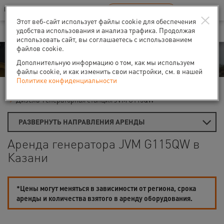
Ваш город:
Казань
RU
EN
×
В Вашем регионе нет наших офисов
ВЫБРАТЬ БЛИЖАЙШИЙ
Этот веб-сайт использует файлы cookie для обеспечения
удобства использования и анализа трафика. Продолжая
использовать сайт, вы соглашаетесь с использованием
файлов cookie.
Аренда
Дополнительную информацию о том, как мы используем
файлы cookie, и как изменить свои настройки, см. в нашей
Политике конфиденциальности
Главная
Аренда генераторов
Дизель-генераторы
Дизель-генераторная станция JVM G115QW
РАЗВЕРНУТЬ НАПРАВЛЕНИЯ АРЕНДЫ
Аренда генератора JVM G115QW в
Казани
*Цены могут меняться в зависимости от региона, срока
аренды и количества взятого в аренду оборудования.